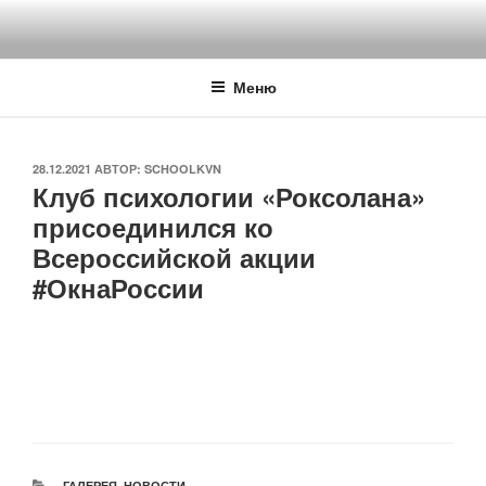
Перейти
к
содержимому
Меню
ОПУБЛИКОВАНО
28.12.2021
АВТОР:
SCHOOLKVN
Клуб психологии «Роксолана»
присоединился ко
Всероссийской акции
#ОкнаРоссии
РУБРИКИ
ГАЛЕРЕЯ
,
НОВОСТИ