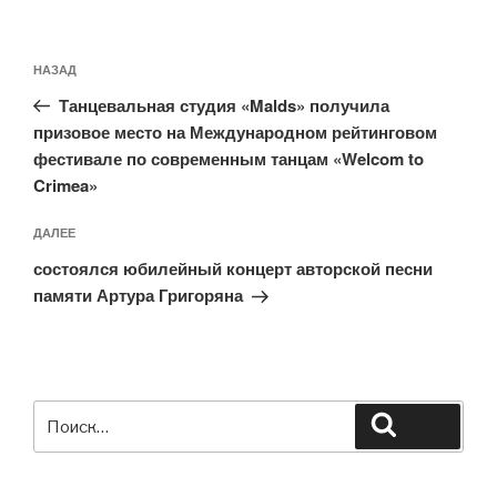
Навигация
Предыдущая
НАЗАД
по
запись:
записям
Танцевальная студия «Malds» получила
призовое место на Международном рейтинговом
фестивале по современным танцам «Welcom to
Crimea»
Следующая
ДАЛЕЕ
запись
состоялся юбилейный концерт авторской песни
памяти Артура Григоряна
Искать:
Поиск