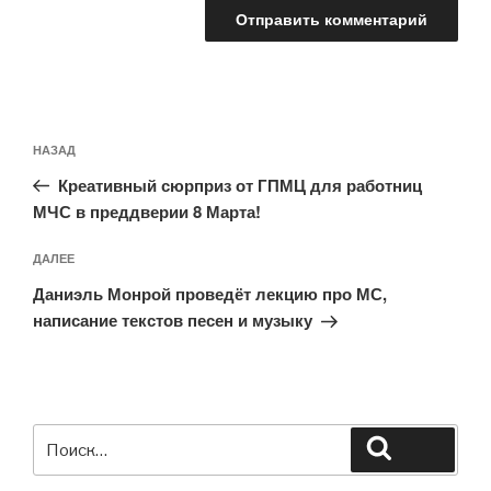
Навигация
Предыдущая
НАЗАД
по
запись:
записям
Креативный сюрприз от ГПМЦ для работниц
МЧС в преддверии 8 Марта!
Следующая
ДАЛЕЕ
запись
Даниэль Монрой проведёт лекцию про МС,
написание текстов песен и музыку
Искать:
Поиск