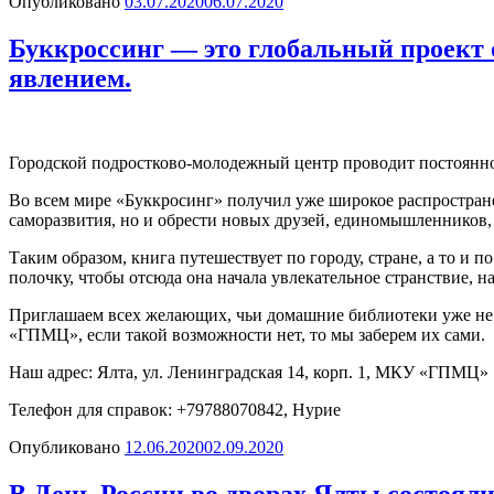
Опубликовано
03.07.2020
06.07.2020
Буккроссинг — это глобальный проект
явлением.
Городской подростково-молодежный центр проводит постоян
Во всем мире «Буккросинг» получил уже широкое распростране
саморазвития, но и обрести новых друзей, единомышленников,
Таким образом, книга путешествует по городу, стране, а то и
полочку, чтобы отсюда она начала увлекательное странствие, на
Приглашаем всех желающих, чьи домашние библиотеки уже не 
«ГПМЦ», если такой возможности нет, то мы заберем их сами.
Наш адрес: Ялта, ул. Ленинградская 14, корп. 1, МКУ «ГПМЦ»
Телефон для справок: +79788070842, Нурие
Опубликовано
12.06.2020
02.09.2020
В День России во дворах Ялты состоял