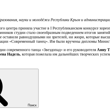
разования, науки и молодёжи Республики Крым и администрац
го центра приняла участие в I Республиканском конкурсе хорео
анников студии стало своеобразным подведением итогов занятий
не оставили равнодушными ни зрителей, ни жюри, которые выс
инации «Современный танец». Им были вручены дипломы Минист
дии современного танца «Звездопад» и его руководителя
Анну Т
ена Надель
, которая пожелала им дальнейших творческих успех
Поиск