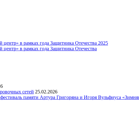
 центр» в рамках года Защитника Отечества 2025
 центр» в рамках года Защитника Отечества
26
ровочных сетей
25.02.2026
 фестиваль памяти Артура Григоряна и Игоря Вульфиуса «Зимня